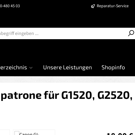
40-480 45 03
Reparatur-Service
verzeichnis
Unsere Leistungen
Shopinfo
patrone für G1520, G2520,
Regulärer Prei