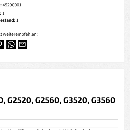
.:
4529C001
:
1
Bestand:
1
t weiterempfehlen:
0, G2520, G2560, G3520, G3560