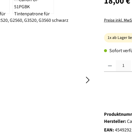
18,00 €
Preise inkl. MwS
1x ab Lager li
Sofort verfü
Produkt Anzahl:
Produktnum
Hersteller:
C
EAN:
4549292