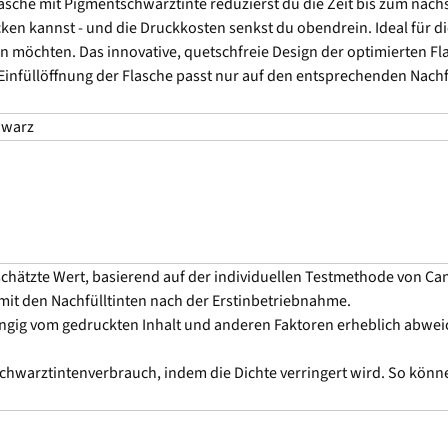
lasche mit Pigmentschwarztinte reduzierst du die Zeit bis zum nächs
en kannst - und die Druckkosten senkst du obendrein. Ideal für di
en möchten. Das innovative, quetschfreie Design der optimierten 
 Einfüllöffnung der Flasche passt nur auf den entsprechenden Nachfü
hwarz
eschätzte Wert, basierend auf der individuellen Testmethode von 
mit den Nachfülltinten nach der Erstinbetriebnahme.
ngig vom gedruckten Inhalt und anderen Faktoren erheblich abwei
chwarztintenverbrauch, indem die Dichte verringert wird. So könn