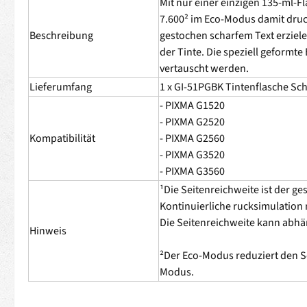
Mit nur einer einzigen 135-ml-F
7.600² im Eco-Modus damit druck
Beschreibung
gestochen scharfem Text erziel
der Tinte. Die speziell geformte
vertauscht werden.
Lieferumfang
1 x GI-51PGBK Tintenflasche Sc
- PIXMA G1520
- PIXMA G2520
Kompatibilität
- PIXMA G2560
- PIXMA G3520
- PIXMA G3560
¹Die Seitenreichweite ist der g
Kontinuierliche rucksimulation 
Die Seitenreichweite kann abhä
Hinweis
²Der Eco-Modus reduziert den S
Modus.