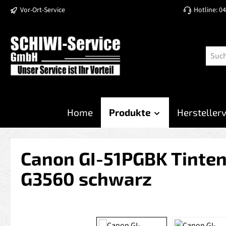
Vor-Ort-Service
Hotline: 0
 Hauptinhalt springen
Zur Suche springen
Zur Hauptnavigation springen
Home
Produkte
Hersteller
Canon GI-51PGBK Tinten
G3560 schwarz
Bildergalerie überspringen