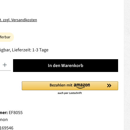
t. zzgl. Versandkosten
eferbar
gbar, Lieferzeit: 1-3 Tage
 Gib den gewünschten Wert ein oder benutze die Schaltflächen um die Anza
In den Warenkorb
mer:
EF8055
anon
169546