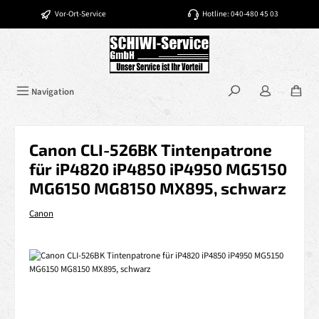
Zum Hauptinhalt springen
Vor-Ort-Service
Hotline: 040-480 45 03
Navigation
Canon CLI-526BK Tintenpatrone
für iP4820 iP4850 iP4950 MG5150
MG6150 MG8150 MX895, schwarz
Canon
Bildergalerie überspringen