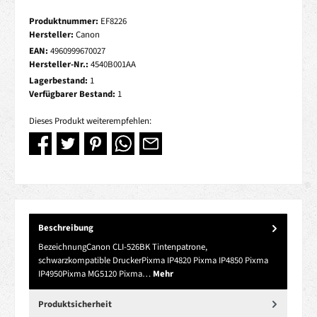
Produktnummer:
EF8226
Hersteller:
Canon
EAN:
4960999670027
Hersteller-Nr.:
4540B001AA
Lagerbestand:
1
Verfügbarer Bestand:
1
Dieses Produkt weiterempfehlen:
Beschreibung
BezeichnungCanon CLI-526BK Tintenpatrone,
schwarzkompatible DruckerPixma IP4820 Pixma IP4850 Pixma
IP4950Pixma MG5120 Pixma…
Mehr
Produktsicherheit