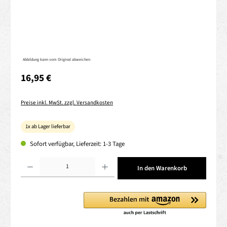
Abbildung kann vom Original abweichen
Regulärer Preis:
16,95 €
Preise inkl. MwSt. zzgl. Versandkosten
1x ab Lager lieferbar
Sofort verfügbar, Lieferzeit: 1-3 Tage
Produkt Anzahl: Gib den gewünschten Wert ein oder benutze die Schaltflächen um die 
In den Warenkorb