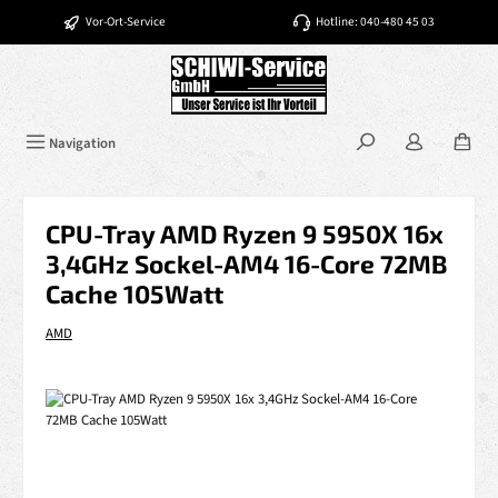
Zum Hauptinhalt springen
Vor-Ort-Service
Hotline: 040-480 45 03
Navigation
CPU-Tray AMD Ryzen 9 5950X 16x
3,4GHz Sockel-AM4 16-Core 72MB
Cache 105Watt
AMD
Bildergalerie überspringen