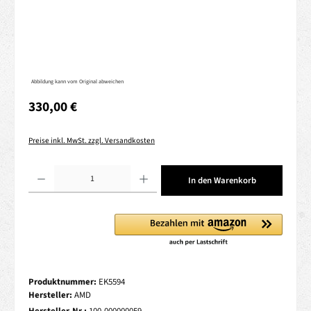
Abbildung kann vom Original abweichen
Regulärer Preis:
330,00 €
Preise inkl. MwSt. zzgl. Versandkosten
Produkt Anzahl: Gib den gewünschten Wert ein oder benutze die Schaltflächen um die 
In den Warenkorb
Produktnummer:
EK5594
Hersteller:
AMD