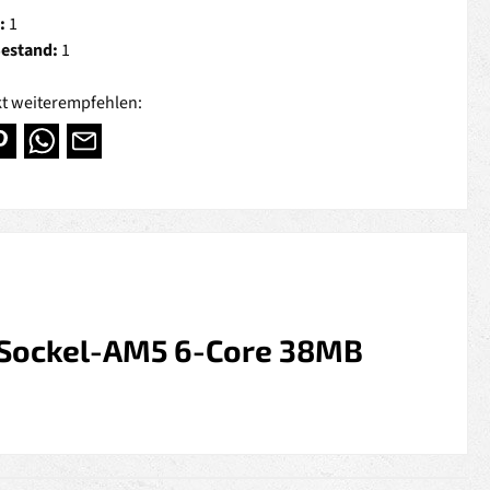
:
1
Bestand:
1
t weiterempfehlen:
 Sockel-AM5 6-Core 38MB