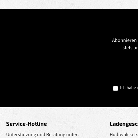
Abonnieren 
stets u
Ich habe 
Service-Hotline
Ladengesc
Unterstützung und Beratung unter:
Hudtwalckerst