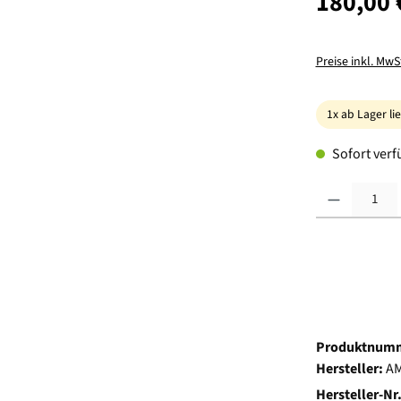
180,00 
Preise inkl. MwS
1x ab Lager li
Sofort verfü
Produkt Anzahl:
Produktnum
Hersteller:
A
Hersteller-Nr