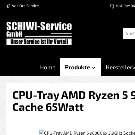
Vor-Ort-Service
Hotline: 0
 Hauptinhalt springen
Zur Suche springen
Zur Hauptnavigation springen
Home
Produkte
Hersteller
CPU-Tray AMD Ryzen 5 
Cache 65Watt
Bildergalerie überspringen