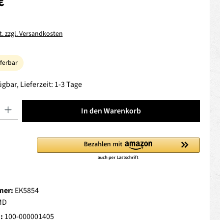
€
t. zzgl. Versandkosten
eferbar
gbar, Lieferzeit: 1-3 Tage
 Gib den gewünschten Wert ein oder benutze die Schaltflächen um die Anza
In den Warenkorb
mer:
EK5854
MD
.:
100-000001405