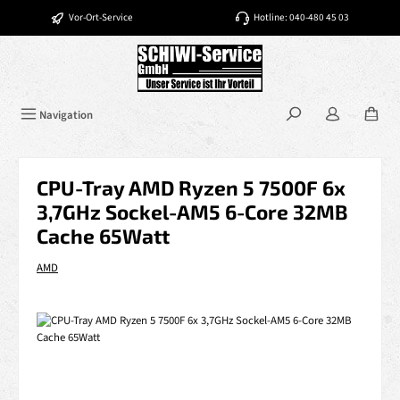
Zum Hauptinhalt springen
Vor-Ort-Service
Hotline: 040-480 45 03
Navigation
CPU-Tray AMD Ryzen 5 7500F 6x
3,7GHz Sockel-AM5 6-Core 32MB
Cache 65Watt
AMD
Bildergalerie überspringen