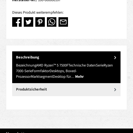
Hersteller-Nr.:
100-000000597
Dieses Produkt weiterempfehlen:
Beschreibung
BezeichnungAMD Ryzen™ 5 7500FTechnische DatenSerieRyzen
7000-SerieFormfaktorDesktops, Boxed-
ProzessorMarktsegmentDesktop für…
Mehr
Produktsicherheit