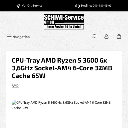
Zum Hauptinhalt springen
Vor-Ort-Service
Hotline: 040-480 45 03
Navigation
CPU-Tray AMD Ryzen 5 3600 6x
3,6GHz Sockel-AM4 6-Core 32MB
Cache 65W
AMD
Bildergalerie überspringen