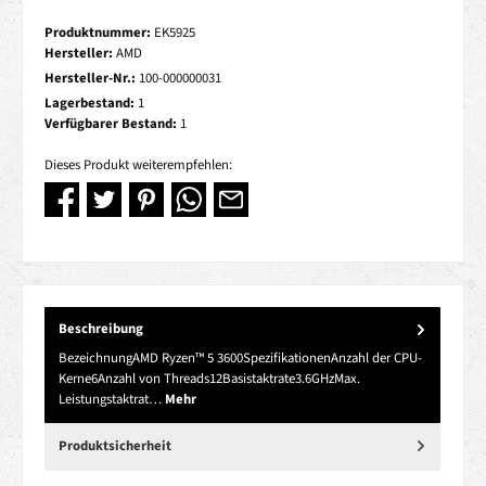
Produktnummer:
EK5925
Hersteller:
AMD
Hersteller-Nr.:
100-000000031
Lagerbestand:
1
Verfügbarer Bestand:
1
Dieses Produkt weiterempfehlen:
Beschreibung
BezeichnungAMD Ryzen™ 5 3600SpezifikationenAnzahl der CPU-
Kerne6Anzahl von Threads12Basistaktrate3.6GHzMax.
Leistungstaktrat…
Mehr
Produktsicherheit