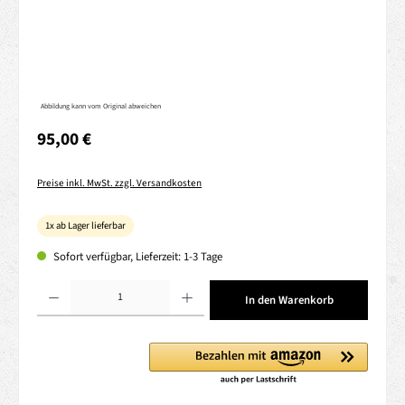
Abbildung kann vom Original abweichen
Regulärer Preis:
95,00 €
Preise inkl. MwSt. zzgl. Versandkosten
1x ab Lager lieferbar
Sofort verfügbar, Lieferzeit: 1-3 Tage
Produkt Anzahl: Gib den gewünschten Wert ein oder benutze die Schaltflächen um die 
In den Warenkorb