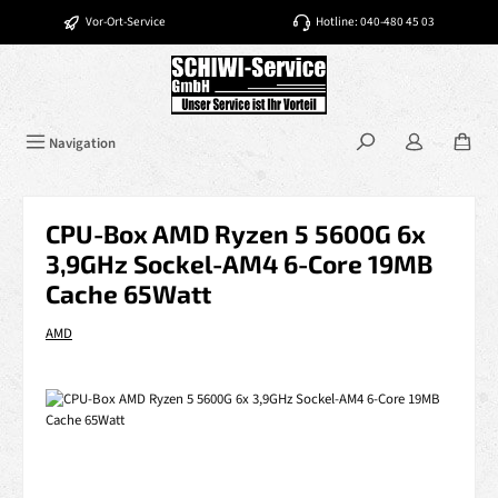
Zum Hauptinhalt springen
Vor-Ort-Service
Hotline: 040-480 45 03
Navigation
CPU-Box AMD Ryzen 5 5600G 6x
3,9GHz Sockel-AM4 6-Core 19MB
Cache 65Watt
AMD
Bildergalerie überspringen