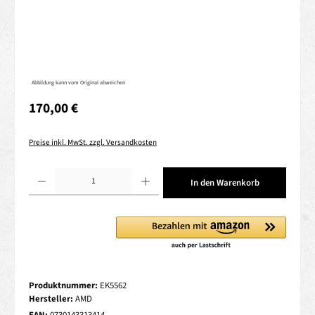
Abbildung kann vom Original abweichen
Regulärer Preis:
170,00 €
Preise inkl. MwSt. zzgl. Versandkosten
Produkt Anzahl: Gib den gewünschten Wert ein oder benutze die Schaltflächen um die 
In den Warenkorb
Produktnummer:
EK5562
Hersteller:
AMD