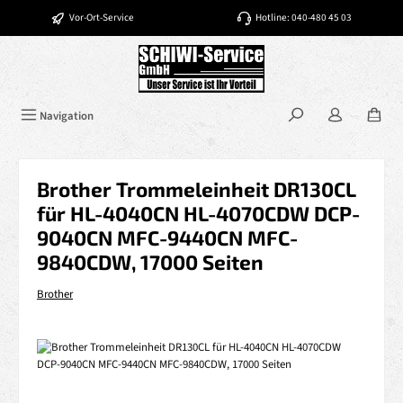
Zum Hauptinhalt springen
Vor-Ort-Service
Hotline: 040-480 45 03
Navigation
Brother Trommeleinheit DR130CL
für HL-4040CN HL-4070CDW DCP-
9040CN MFC-9440CN MFC-
9840CDW, 17000 Seiten
Brother
Bildergalerie überspringen