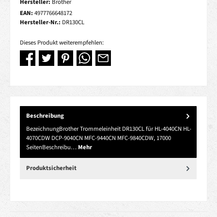
Hersteller:
Brother
EAN:
4977766648172
Hersteller-Nr.:
DR130CL
Dieses Produkt weiterempfehlen:
Beschreibung
BezeichnungBrother Trommeleinheit DR130CL für HL-4040CN HL-
4070CDW DCP-9040CN MFC-9440CN MFC-9840CDW, 17000
SeitenBeschreibu…
Mehr
Produktsicherheit