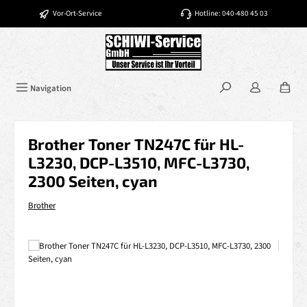
Zum Hauptinhalt springen
Vor-Ort-Service
Hotline: 040-480 45 03
Navigation
Brother Toner TN247C für HL-
L3230, DCP-L3510, MFC-L3730,
2300 Seiten, cyan
Brother
Bildergalerie überspringen