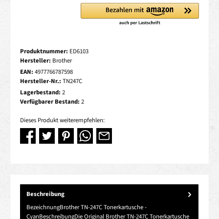
Produktnummer:
ED6103
Hersteller:
Brother
EAN:
4977766787598
Hersteller-Nr.:
TN247C
Lagerbestand:
2
Verfügbarer Bestand:
2
Dieses Produkt weiterempfehlen:
Beschreibung
BezeichnungBrother TN-247C Tonerkartusche -
CyanBeschreibungDie Original Brother TN-247C Tonerkartusche