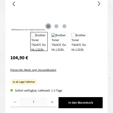
Abbildung kann vom Original abweichen
Regulärer Preis:
104,90 €
Preise inkl. MwSt. zzgl. Versandkosten
2x ab Lager lieferbar
Sofort verfügbar, Lieferzeit: 1-3 Tage
Produkt Anzahl: Gib den gewünschten Wert ein oder benutze die Schaltflächen um die 
In den Warenkorb