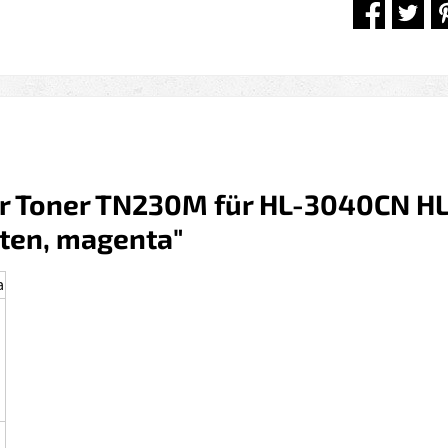
er Toner TN230M für HL-3040CN 
ten, magenta"
a