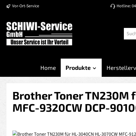
Vor-Ort-Service
Hotline: 0
 Hauptinhalt springen
Zur Suche springen
Zur Hauptnavigation springen
Home
Produkte
Hersteller
Brother Toner TN230M
MFC-9320CW DCP-9010C
Bildergalerie überspringen