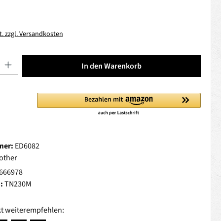
t. zzgl. Versandkosten
 Gib den gewünschten Wert ein oder benutze die Schaltflächen um die Anza
In den Warenkorb
mer:
ED6082
other
666978
.:
TN230M
t weiterempfehlen: