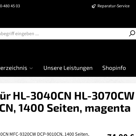
40-480 45 03
Reparatur-Service
verzeichnis
Unsere Leistungen
Shopinfo
 für HL-3040CN HL-3070C
N, 1400 Seiten, magenta
Regulärer Prei