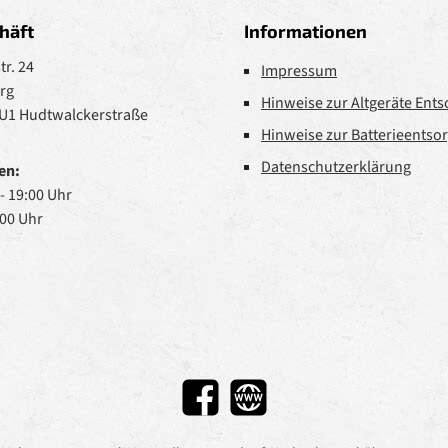
häft
Informationen
r. 24
Impressum
rg
Hinweise zur Altgeräte Ent
 U1 Hudtwalckerstraße
Hinweise zur Batterieentso
Datenschutzerklärung
en:
 - 19:00 Uhr
:00 Uhr
Facebook
Website