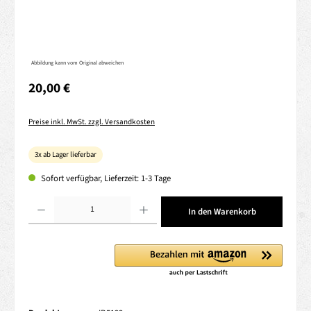
Abbildung kann vom Original abweichen
Regulärer Preis:
20,00 €
Preise inkl. MwSt. zzgl. Versandkosten
3x ab Lager lieferbar
Sofort verfügbar, Lieferzeit: 1-3 Tage
Produkt Anzahl: Gib den gewünschten Wert ein oder benutze die Schaltflächen um die 
In den Warenkorb