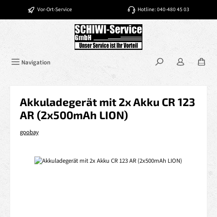
Zum Hauptinhalt springen
Vor-Ort-Service
Hotline: 040-480 45 03
Navigation
Akkuladegerät mit 2x Akku CR 123
AR (2x500mAh LION)
goobay
Bildergalerie überspringen