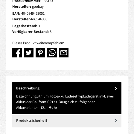
Produktnummer:
IB5123
Hersteller:
goobay
EAN:
4040849463051
Hersteller-Nr.:
46305
Lagerbestand:
3
Verfügbarer Bestand:
3
Dieses Produkt weiterempfehlen:
Beschreibung
BezeichnungLithium Fotoakku LadesetTypLadegerät inkl. zwei
Akkus der Bauform CR123. Baugleich zu folgenden
Akkuvarianten: 12…
Mehr
Produktsicherheit