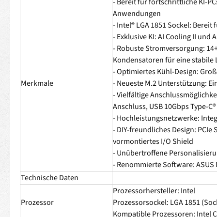
- Bereit für fortschrittliche KI
Anwendungen
- Intel® LGA 1851 Sockel: Bereit 
- Exklusive KI: AI Cooling II un
- Robuste Stromversorgung: 14+
Kondensatoren für eine stabile
- Optimiertes Kühl-Design: Groß
Merkmale
- Neueste M.2 Unterstützung: Ei
- Vielfältige Anschlussmöglichk
Anschluss, USB 10Gbps Type-C®
- Hochleistungsnetzwerke: Integ
- DIY-freundliches Design: PCI
vormontiertes I/O Shield
- Unübertroffene Personalisieru
- Renommierte Software: ASUS D
Technische Daten
Prozessorhersteller: Intel
Prozessor
Prozessorsockel: LGA 1851 (Soc
Kompatible Prozessoren: Intel Co