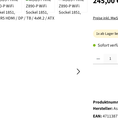
245,00 
Preise inkl. MwS
1x ab Lager li
Sofort verfü
Produkt Anzahl:
Produktnum
Hersteller:
As
EAN:
4711387