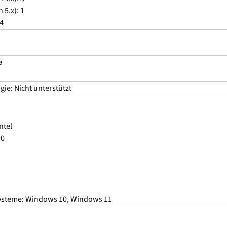
 5.x): 1
 4
a
ie: Nicht unterstützt
ntel
90
ysteme: Windows 10, Windows 11