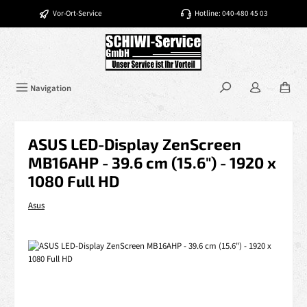
Zum Hauptinhalt springen
Vor-Ort-Service
Hotline: 040-480 45 03
Navigation
ASUS LED-Display ZenScreen
MB16AHP - 39.6 cm (15.6") - 1920 x
1080 Full HD
Asus
Bildergalerie überspringen