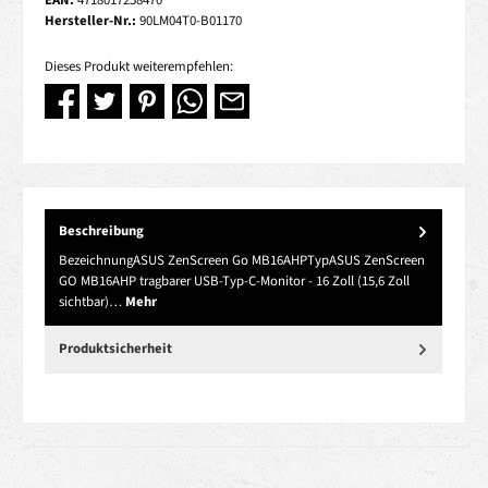
EAN:
4718017258470
Hersteller-Nr.:
90LM04T0-B01170
Dieses Produkt weiterempfehlen:
Beschreibung
BezeichnungASUS ZenScreen Go MB16AHPTypASUS ZenScreen
GO MB16AHP tragbarer USB-Typ-C-Monitor - 16 Zoll (15,6 Zoll
sichtbar)…
Mehr
Produktsicherheit