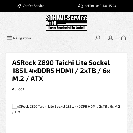
Zum Hauptinhalt springen
Vor-Ort-Service
Hotline: 040-480 45 03
Navigation
ASRock Z890 Taichi Lite Sockel
1851, 4xDDR5 HDMI / 2xTB / 6x
M.2 / ATX
ASRock
Bildergalerie überspringen