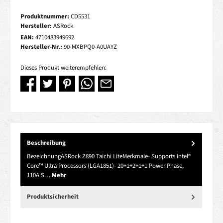
Produktnummer:
CD5531
Hersteller:
ASRock
EAN:
4710483949692
Hersteller-Nr.:
90-MXBPQ0-A0UAYZ
Dieses Produkt weiterempfehlen:
Beschreibung
BezeichnungASRock Z890 Taichi LiteMerkmale- Supports Intel®
Core™ Ultra Processors (LGA1851)- 20+1+2+1+1 Power Phase,
110A S…
Mehr
Produktsicherheit