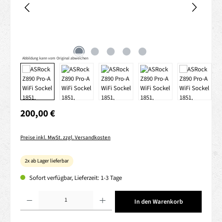
Abbildung kann vom Original abweichen
Regulärer Preis:
200,00 €
Preise inkl. MwSt. zzgl. Versandkosten
2x ab Lager lieferbar
Sofort verfügbar, Lieferzeit: 1-3 Tage
Produkt Anzahl: Gib den gewünschten Wert ein oder benutze die Schaltflächen um die 
In den Warenkorb