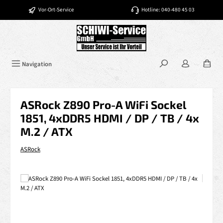
Zum Hauptinhalt springen
Vor-Ort-Service
Hotline: 040-480 45 03
Navigation
ASRock Z890 Pro-A WiFi Sockel
1851, 4xDDR5 HDMI / DP / TB / 4x
M.2 / ATX
ASRock
Bildergalerie überspringen