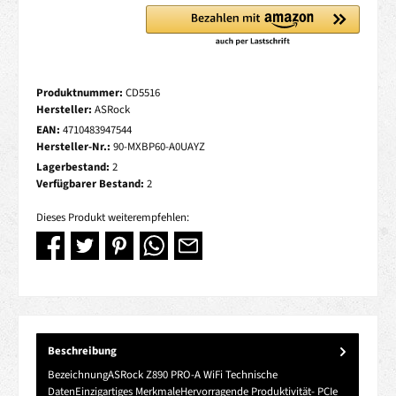
Produktnummer:
CD5516
Hersteller:
ASRock
EAN:
4710483947544
Hersteller-Nr.:
90-MXBP60-A0UAYZ
Lagerbestand:
2
Verfügbarer Bestand:
2
Dieses Produkt weiterempfehlen:
Beschreibung
BezeichnungASRock Z890 PRO-A WiFi Technische
DatenEinzigartiges MerkmaleHervorragende Produktivität- PCIe