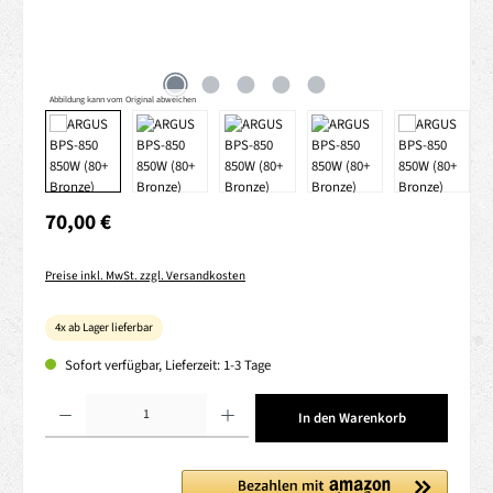
Abbildung kann vom Original abweichen
Regulärer Preis:
70,00 €
Preise inkl. MwSt. zzgl. Versandkosten
4x ab Lager lieferbar
Sofort verfügbar, Lieferzeit: 1-3 Tage
Produkt Anzahl: Gib den gewünschten Wert ein oder benutze die Schaltflächen um die 
In den Warenkorb