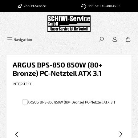
Zum Hauptinhalt springen
Vor-Ort-Service
Hotline: 040-480 45 03
Navigation
ARGUS BPS-850 850W (80+
Bronze) PC-Netzteil ATX 3.1
INTER-TECH
Bildergalerie überspringen