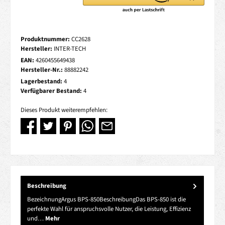
Produktnummer:
CC2628
Hersteller:
INTER-TECH
EAN:
4260455649438
Hersteller-Nr.:
88882242
Lagerbestand:
4
Verfügbarer Bestand:
4
Dieses Produkt weiterempfehlen:
Beschreibung
BezeichnungArgus BPS-850BeschreibungDas BPS-850 ist die
perfekte Wahl für anspruchsvolle Nutzer, die Leistung, Effizienz
und…
Mehr